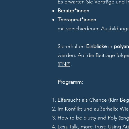
Es erwarten Sie Vorträge und I
Berater*innen
Therapeut*innen
mit verschiedenen Ausbildun
Sie erhalten
Einblicke
in
polya
werden. Auf die Beiträge fol
(
ENP
).
Programm:
Eifersucht als Chance (Kim Be
Im Konflikt und außerhalb: Wi
How to be Slutty and Poly (Eng
Less Talk, more Trust: Using A