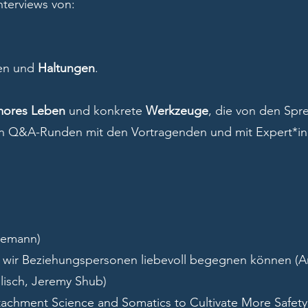
nterviews von:
gen und
Haltungen
.
mores Leben
und konkrete
Werkzeuge
, die von den Spr
gen Q&A-Runden mit den Vortragenden und mit Expert*i
gemann)
e wir Beziehungspersonen liebevoll begegnen können (A
lisch, Jeremy Shub)
ttachment Science and Somatics to Cultivate More Safety 