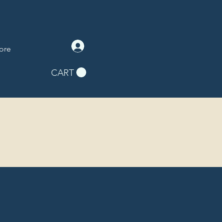
ore
CART