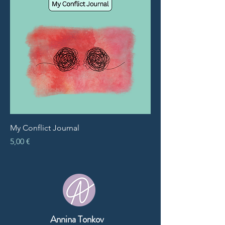
My Conflict Journal
Preis
5,00 €
Annina Tonkov
-