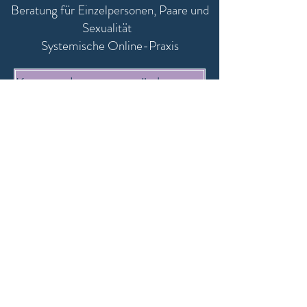
Beratung für Einzelpersonen, Paare und
Sexualität
,
Systemische Online-Praxis
Kennenlerngespräch vereinbaren
oder mit Terminvorschlag an
mail@annina-tonkov.com